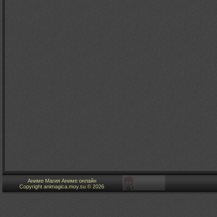
Аниме Магия Аниме онлайн
Copyright animagica.moy.su © 2026