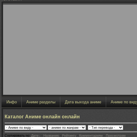
Инфо
Аниме разделы
Дата выхода аниме
Аниме по вид
Каталог Аниме онлайн онлайн
Сортировать по
:
Дате
·
Названию
·
Рейтингу
·
Комментариям
·
Просмотрам