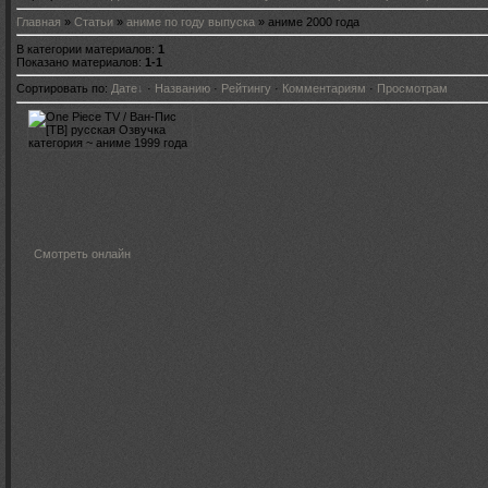
Главная
»
Статьи
»
аниме по году выпуска
» аниме 2000 года
В категории материалов
:
1
Показано материалов
:
1-1
Сортировать по
:
Дате
·
Названию
·
Рейтингу
·
Комментариям
·
Просмотрам
Смотреть онлайн