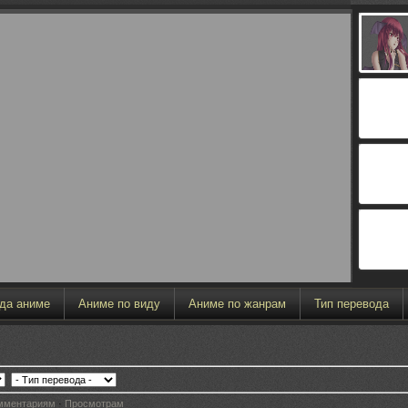
да аниме
Аниме по виду
Аниме по жанрам
Тип перевода
мментариям
·
Просмотрам