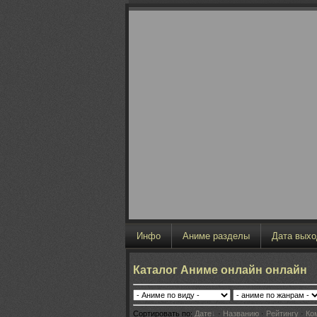
Инфо
Аниме разделы
Дата выхо
Каталог Аниме онлайн онлайн
Сортировать по
:
Дате
·
Названию
·
Рейтингу
·
Ко