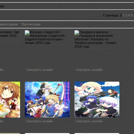
тры
Страницы
:
1
2
3
4
5
мментариям
·
Просмотрам
йн
Смотреть онлайн
Смотреть онлайн
йн
Смотреть онлайн
Смотреть онлайн