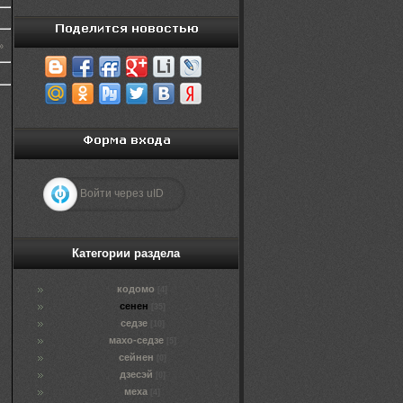
»
Войти через uID
Категории раздела
кодомо
[4]
сенен
[35]
седзе
[10]
махо-седзе
[5]
сейнен
[0]
дзесэй
[0]
меха
[4]