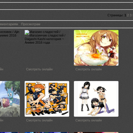
Страницы
:
1
2
3
мментариям
·
Просмотрам
йн
Смотреть онлайн
Смотреть онлайн
йн
Смотреть онлайн
Смотреть онлайн