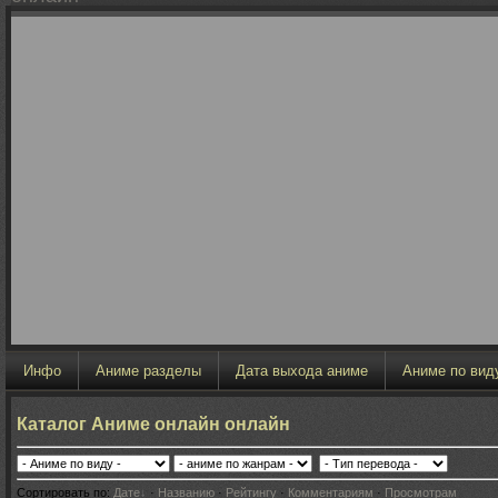
Инфо
Аниме разделы
Дата выхода аниме
Аниме по вид
Каталог Аниме онлайн онлайн
Сортировать по
:
Дате
·
Названию
·
Рейтингу
·
Комментариям
·
Просмотрам