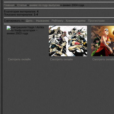
Главная
»
Статьи
»
аниме по году выпуска
» аниме 2004 года
В категории материалов
:
4
Показано материалов
:
1-4
Сортировать по
:
Дате
·
Названию
·
Рейтингу
·
Комментариям
·
Просмотрам
Смотреть онлайн
Смотреть онлайн
Смотреть онлай